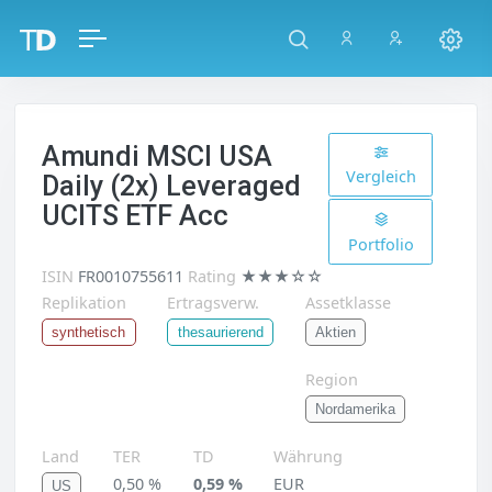
Amundi MSCI USA
Vergleich
Daily (2x) Leveraged
UCITS ETF Acc
Portfolio
ISIN
FR0010755611
Rating
★★★☆☆
Replikation
Ertragsverw.
Assetklasse
Aktien
synthetisch
thesaurierend
Region
Nordamerika
Land
TER
TD
Währung
0,50 %
0,59 %
EUR
US