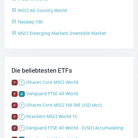
MSCI All Country World
Nasdaq 100
MSCI Emerging Markets Investible Market
Die beliebtesten ETFs
iShares Core MSCI World
P
T
Vanguard FTSE All-World
P
A
iShares Core MSCI EM IMI USD (Acc)
P
T
Xtrackers MSCI World 1C
P
T
Vanguard FTSE All-World - (USD) Accumulating
P
T