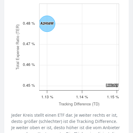
0.48 %
A2H58W
A2H58W
Total Expense Ratio (TER)
0.47 %
0.46 %
0.45 %
LYX0NY
LYX0NY
1.13 %
1.14 %
1.15 %
Tracking Difference (TD)
Jeder Kreis stellt einen ETF dar. Je weiter rechts er ist,
desto größer (schlechter) ist die Tracking Difference.
Je weiter oben er ist, desto höher ist die vom Anbieter