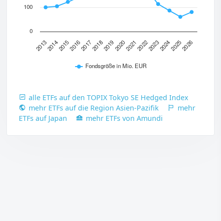
100
0
2013
2020
2017
2024
2014
2021
2018
2025
2015
2022
2019
2026
2016
2023
Fondsgröße in Mio. EUR
alle ETFs auf den TOPIX Tokyo SE Hedged Index
mehr ETFs auf die Region Asien-Pazifik
mehr
ETFs auf Japan
mehr ETFs von Amundi