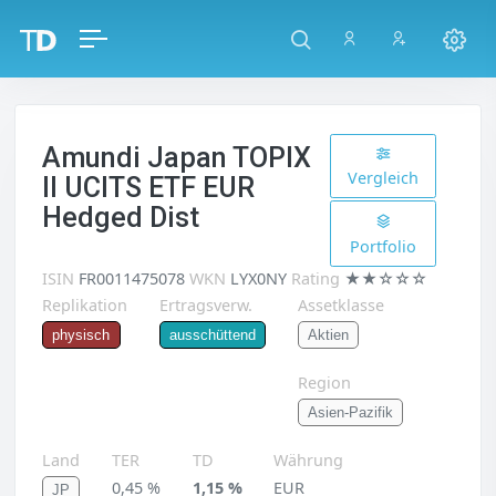
Amundi Japan TOPIX
Vergleich
II UCITS ETF EUR
Hedged Dist
Portfolio
ISIN
FR0011475078
WKN
LYX0NY
Rating
★★☆☆☆
Replikation
Ertragsverw.
Assetklasse
Aktien
physisch
ausschüttend
Region
Asien-Pazifik
Land
TER
TD
Währung
0,45 %
1,15 %
EUR
JP