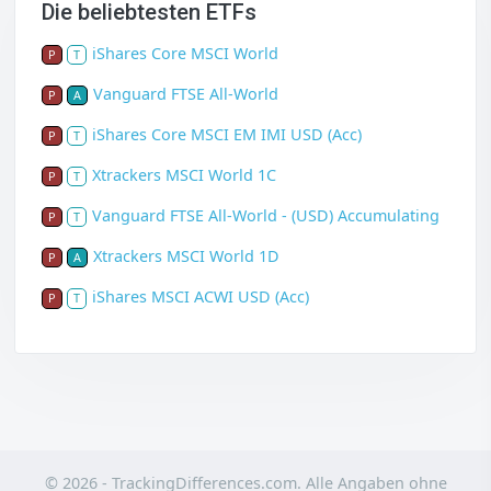
Die beliebtesten ETFs
iShares Core MSCI World
P
T
Vanguard FTSE All-World
P
A
iShares Core MSCI EM IMI USD (Acc)
P
T
Xtrackers MSCI World 1C
P
T
Vanguard FTSE All-World - (USD) Accumulating
P
T
Xtrackers MSCI World 1D
P
A
iShares MSCI ACWI USD (Acc)
P
T
© 2026 - TrackingDifferences.com. Alle Angaben ohne