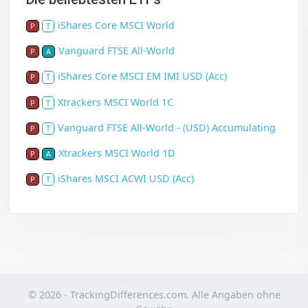
iShares Core MSCI World
P
T
Vanguard FTSE All-World
P
A
iShares Core MSCI EM IMI USD (Acc)
P
T
Xtrackers MSCI World 1C
P
T
Vanguard FTSE All-World - (USD) Accumulating
P
T
Xtrackers MSCI World 1D
P
A
iShares MSCI ACWI USD (Acc)
P
T
© 2026 - TrackingDifferences.com. Alle Angaben ohne