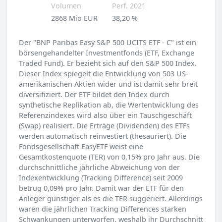
Volumen
Perf. 2021
2868 Mio EUR
38,20 %
Der "BNP Paribas Easy S&P 500 UCITS ETF - C" ist ein
börsengehandelter Investmentfonds (ETF, Exchange
Traded Fund). Er bezieht sich auf den S&P 500 Index.
Dieser Index spiegelt die Entwicklung von 503 US-
amerikanischen Aktien wider und ist damit sehr breit
diversifiziert. Der ETF bildet den Index durch
synthetische Replikation ab, die Wertentwicklung des
Referenzindexes wird also über ein Tauschgeschäft
(Swap) realisiert. Die Erträge (Dividenden) des ETFs
werden automatisch reinvestiert (thesauriert). Die
Fondsgesellschaft EasyETF weist eine
Gesamtkostenquote (TER) von 0,15% pro Jahr aus. Die
durchschnittliche jährliche Abweichung von der
Indexentwicklung (Tracking Difference) seit 2009
betrug 0,09% pro Jahr. Damit war der ETF für den
Anleger günstiger als es die TER suggeriert. Allerdings
waren die jährlichen Tracking Differences starken
Schwankungen unterworfen, weshalb ihr Durchschnitt