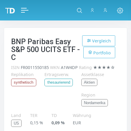
BNP Paribas Easy
Vergleich
S&P 500 UCITS ETF -
Portfolio
C
ISIN
FR0011550185
WKN
A1W4DP
Rating
★★★★☆
Replikation
Ertragsverw.
Assetklasse
Aktien
synthetisch
thesaurierend
Region
Nordamerika
Land
TER
TD
Währung
0,15 %
0,09 %
EUR
US