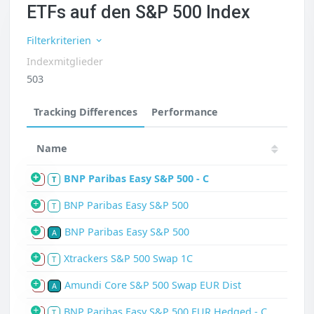
ETFs auf den S&P 500 Index
Filterkriterien
Indexmitglieder
503
Tracking Differences
Performance
Name
BNP Paribas Easy S&P 500 - C
S
T
BNP Paribas Easy S&P 500
S
T
BNP Paribas Easy S&P 500
S
A
Xtrackers S&P 500 Swap 1C
S
T
Amundi Core S&P 500 Swap EUR Dist
S
A
BNP Paribas Easy S&P 500 EUR Hedged - C
S
T