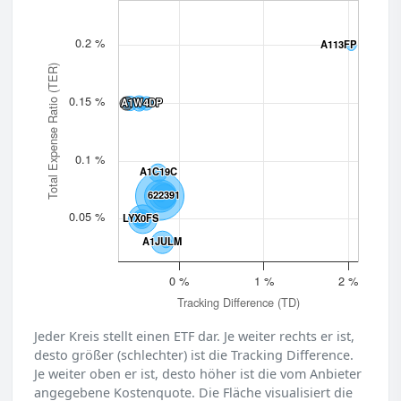
0.2 %
A113FP
A113FP
Total Expense Ratio (TER)
0.15 %
A1W4DP
A1W4DP
0.1 %
A1C19C
A1C19C
622391
622391
0.05 %
LYX0FS
LYX0FS
A1JULM
A1JULM
0 %
1 %
2 %
Tracking Difference (TD)
Jeder Kreis stellt einen ETF dar. Je weiter rechts er ist,
desto größer (schlechter) ist die Tracking Difference.
Je weiter oben er ist, desto höher ist die vom Anbieter
angegebene Kostenquote. Die Fläche visualisiert die