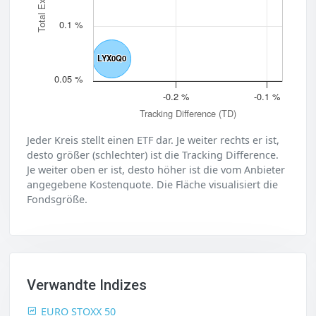
0.1 %
LYX0Q0
LYX0Q0
0.05 %
-0.2 %
-0.1 %
Tracking Difference (TD)
Jeder Kreis stellt einen ETF dar. Je weiter rechts er ist,
desto größer (schlechter) ist die Tracking Difference.
Je weiter oben er ist, desto höher ist die vom Anbieter
angegebene Kostenquote. Die Fläche visualisiert die
Fondsgröße.
Verwandte Indizes
EURO STOXX 50