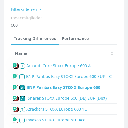
Filterkriterien
Indexmitglieder
600
Tracking Differences
Performance
Name
Amundi Core Stoxx Europe 600 Acc
P
T
BNP Paribas Easy STOXX Europe 600 EUR - C
S
T
BNP Paribas Easy STOXX Europe 600
S
A
iShares STOXX Europe 600 (DE) EUR (Dist)
P
A
Xtrackers STOXX Europe 600 1C
P
T
Invesco STOXX Europe 600 Acc
S
T