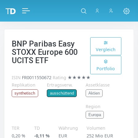
BNP Paribas Easy
Vergleich
STOXX Europe 600
UCITS ETF
Portfolio
ISIN
FR0011550672
Rating
★★★★★
Replikation
Ertragsverw.
Assetklasse
Aktien
synthetisch
ausschüttend
Region
Europa
TER
TD
Währung
Volumen
0,20 %
-0,11 %
EUR
252 Mio EUR