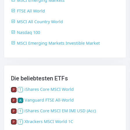
MSCI Emerging Markets
FTSE All World
MSCI All Country World
Nasdaq 100
MSCI Emerging Markets Investible Market
Die beliebtesten ETFs
iShares Core MSCI World
P
T
Vanguard FTSE All-World
P
A
iShares Core MSCI EM IMI USD (Acc)
P
T
Xtrackers MSCI World 1C
P
T