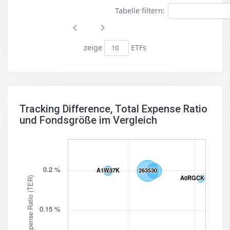
Tabelle filtern:
zeige
ETFs
Tracking Difference, Total Expense Ratio
und Fondsgröße im Vergleich
0.2 %
A1W37K
A1W37K
263530
263530
A0RGCK
A0RGCK
Total Expense Ratio (TER)
0.15 %