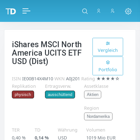
iShares MSCI North
Vergleich
America UCITS ETF
USD (Dist)
Portfolio
ISIN
IE00B14X4M10
WKN
A0J201
Rating
★★★★☆
Replikation
Ertragsverw.
Assetklasse
Aktien
physisch
ausschüttend
Region
Nordamerika
TER
TD
Währung
Volumen
0,40 %
0,14 %
USD
1019 Mio EUR