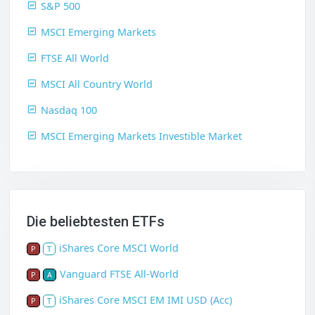
S&P 500
MSCI Emerging Markets
FTSE All World
MSCI All Country World
Nasdaq 100
MSCI Emerging Markets Investible Market
Die beliebtesten ETFs
iShares Core MSCI World
P
T
Vanguard FTSE All-World
P
A
iShares Core MSCI EM IMI USD (Acc)
P
T