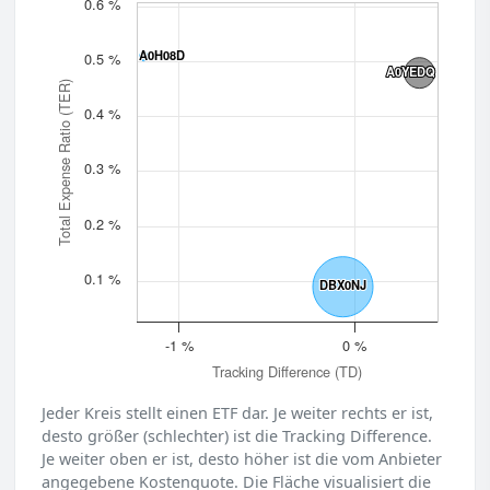
0.6 %
A0H08D
A0H08D
0.5 %
A0YEDQ
A0YEDQ
Total Expense Ratio (TER)
0.4 %
0.3 %
0.2 %
0.1 %
DBX0NJ
DBX0NJ
-1 %
0 %
Tracking Difference (TD)
Jeder Kreis stellt einen ETF dar. Je weiter rechts er ist,
desto größer (schlechter) ist die Tracking Difference.
Je weiter oben er ist, desto höher ist die vom Anbieter
angegebene Kostenquote. Die Fläche visualisiert die