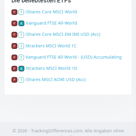
Die beliebtesten ETFs
iShares Core MSCI World
P
T
Vanguard FTSE All-World
P
A
iShares Core MSCI EM IMI USD (Acc)
P
T
Xtrackers MSCI World 1C
P
T
Vanguard FTSE All-World - (USD) Accumulating
P
T
Xtrackers MSCI World 1D
P
A
iShares MSCI ACWI USD (Acc)
P
T
© 2026 - TrackingDifferences.com. Alle Angaben ohne