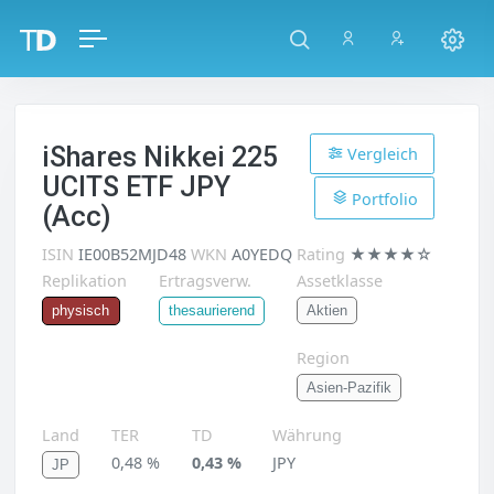
iShares Nikkei 225
Vergleich
UCITS ETF JPY
Portfolio
(Acc)
ISIN
IE00B52MJD48
WKN
A0YEDQ
Rating
★★★★☆
Replikation
Ertragsverw.
Assetklasse
Aktien
physisch
thesaurierend
Region
Asien-Pazifik
Land
TER
TD
Währung
0,48 %
0,43 %
JPY
JP