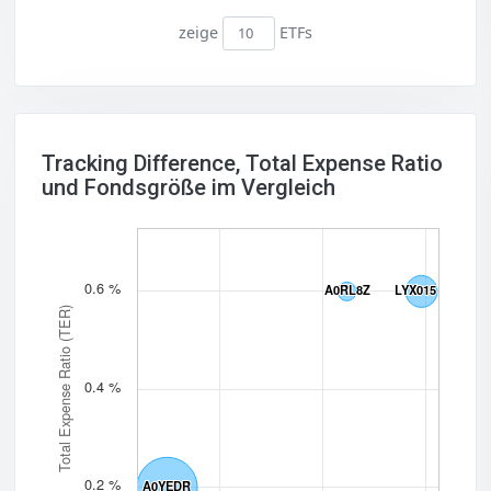
zeige
ETFs
Tracking Difference, Total Expense Ratio
und Fondsgröße im Vergleich
0.6 %
A0RL8Z
A0RL8Z
LYX015
LYX015
Total Expense Ratio (TER)
0.4 %
0.2 %
A0YEDR
A0YEDR