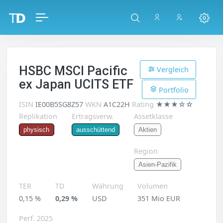
HSBC MSCI Pacific
Vergleich
ex Japan UCITS ETF
Portfolio
ISIN
IE00B5SG8Z57
WKN
A1C22H
Rating
★★★☆☆
Replikation
Ertragsverw.
Assetklasse
Aktien
physisch
ausschüttend
Region
Asien-Pazifik
TER
TD
Währung
Volumen
0,15 %
0,29 %
USD
351 Mio EUR
Perf. 2025