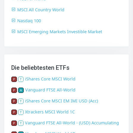
MSCI All Country World
Nasdaq 100
MSCI Emerging Markets Investible Market
Die beliebtesten ETFs
iShares Core MSCI World
P
T
Vanguard FTSE All-World
P
A
iShares Core MSCI EM IMI USD (Acc)
P
T
Xtrackers MSCI World 1C
P
T
Vanguard FTSE All-World - (USD) Accumulating
P
T