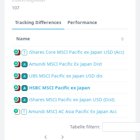
107
Tracking Differences
Performance
Name
iShares Core MSCI Pacific ex-Japan USD (Acc)
P
T
Amundi MSCI Pacific Ex Japan Dist
P
A
UBS MSCI Pacific ex Japan USD dis
P
A
HSBC MSCI Pacific ex Japan
P
A
iShares MSCI Pacific ex-Japan USD (Dist)
P
A
Amundi MSCI AC Asia Pacific Ex Japan Acc
S
T
Tabelle filtern: