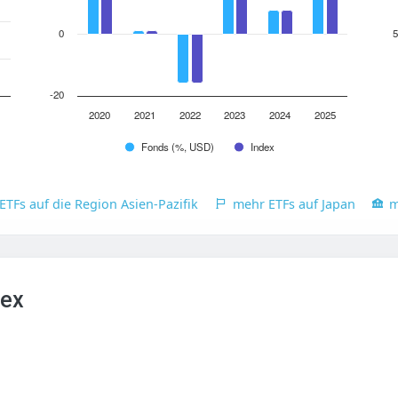
0
5
-20
2020
2021
2022
2023
2024
2025
Fonds (%, USD)
Index
ETFs auf die Region Asien-Pazifik
mehr ETFs auf Japan
m
dex