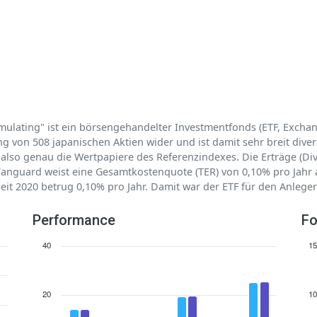
lating" ist ein börsengehandelter Investmentfonds (ETF, Exchang
g von 508 japanischen Aktien wider und ist damit sehr breit divers
lt also genau die Wertpapiere des Referenzindexes. Die Erträge (
t Vanguard weist eine Gesamtkostenquote (TER) von 0,10% pro Jahr
eit 2020 betrug 0,10% pro Jahr. Damit war der ETF für den Anleger 
Performance
Fo
40
15
20
10