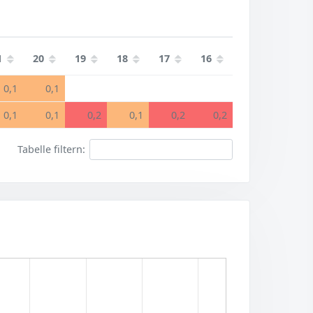
1
20
19
18
17
16
0,1
0,1
0,1
0,1
0,2
0,1
0,2
0,2
Tabelle filtern: