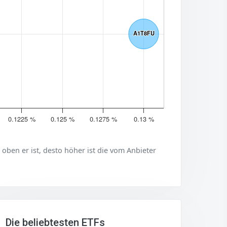
A1T8FU
A1T8FU
0.1225 %
0.125 %
0.1275 %
0.13 %
er oben er ist, desto höher ist die vom Anbieter
Die beliebtesten ETFs