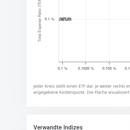
Total Expense Ratio (TER)
0.1 %
A2PLS8
A2PLS8
0.1 %
0.1025 %
0.105 %
0.
Jeder Kreis stellt einen ETF dar. Je weiter rechts 
angegebene Kostenquote. Die Fläche visualisiert
Verwandte Indizes