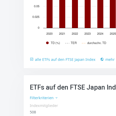
0.05
0.025
0
2020
2021
2022
2023
2024
2025
TD (%)
TER
durchschn. TD
alle ETFs auf den FTSE Japan Index
mehr 
ETFs auf den FTSE Japan In
Filterkriterien
Indexmitglieder
508