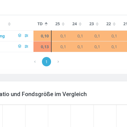
TD
25
24
23
22
2
ing
0,10
0,1
0,1
0,1
0,1
0,13
0,1
0,1
0,1
0,1
1
Ratio und Fondsgröße im Vergleich