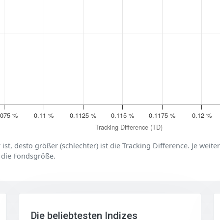
1075 %
0.11 %
0.1125 %
0.115 %
0.1175 %
0.12 %
Tracking Difference (TD)
er ist, desto größer (schlechter) ist die Tracking Difference. Je weit
 die Fondsgröße.
Die beliebtesten Indizes