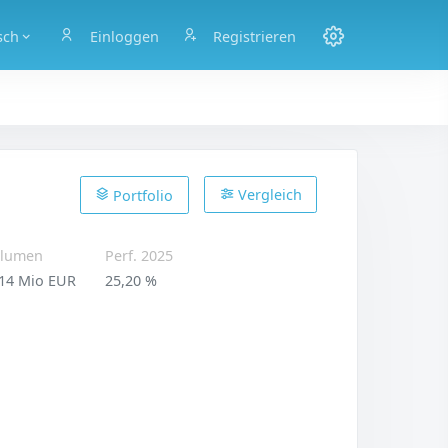
sch
Einloggen
Registrieren
Vergleich
Portfolio
lumen
Perf. 2025
14 Mio EUR
25,20 %