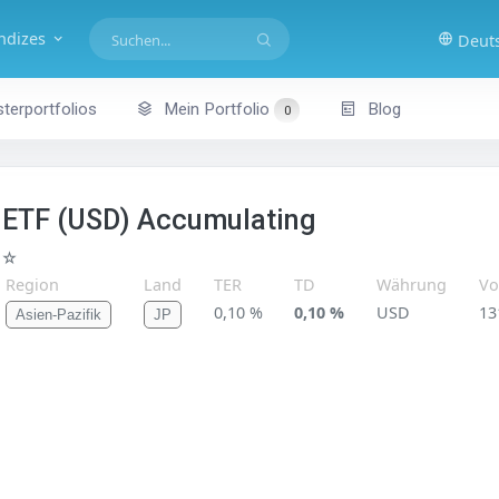
indizes
Deut
terportfolios
Mein Portfolio
Blog
0
 ETF (USD) Accumulating
★☆
Region
Land
TER
TD
Währung
Vo
0,10 %
0,10 %
USD
13
Asien-Pazifik
JP