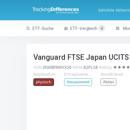
beliebte Aktien
ETF-Suche
ETF-Vergleich
Mus
0
Vanguard FTSE Japan UCITS
ISIN
IE00BFMXYX26
WKN
A2PLS8
Rating
★★★
Replikation
Ertragsverw.
Assetklasse
Aktien
physisch
thesaurierend