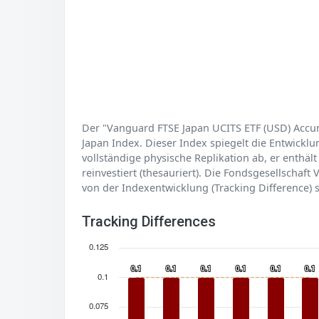
Der "Vanguard FTSE Japan UCITS ETF (USD) Accumu
Japan Index. Dieser Index spiegelt die Entwicklun
vollständige physische Replikation ab, er enthä
reinvestiert (thesauriert). Die Fondsgesellschaf
von der Indexentwicklung (Tracking Difference) s
Tracking Differences
0.125
0.1
0.1
0.1
0.1
0.1
0.1
0.1
0.1
0.1
0.1
0.1
0.1
0.1
0.075