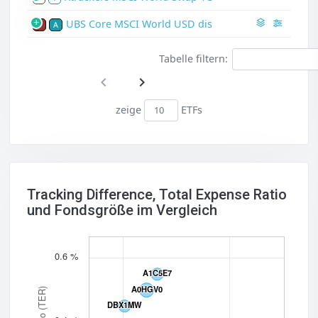
UBS Core MSCI World USD dis
P
A
Tabelle filtern:
zeige
ETFs
Tracking Difference, Total Expense Ratio
und Fondsgröße im Vergleich
0.6 %
A1C5E7
A1C5E7
A0HGV0
A0HGV0
DBX1MW
DBX1MW