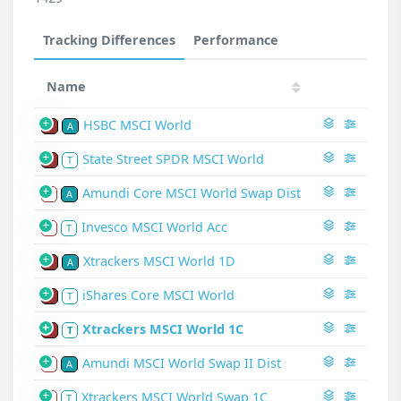
Tracking Differences
Performance
Name
HSBC MSCI World
P
A
State Street SPDR MSCI World
P
T
Amundi Core MSCI World Swap Dist
S
A
Invesco MSCI World Acc
S
T
Xtrackers MSCI World 1D
P
A
iShares Core MSCI World
P
T
Xtrackers MSCI World 1C
P
T
Amundi MSCI World Swap II Dist
S
A
Xtrackers MSCI World Swap 1C
S
T