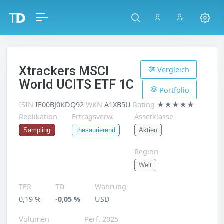
Xtrackers MSCI
Vergleich
World UCITS ETF 1C
Portfolio
ISIN
IE00BJ0KDQ92
WKN
A1XB5U
Rating
★★★★★
Replikation
Ertragsverw.
Assetklasse
Aktien
Sampling
thesaurierend
Region
Welt
TER
TD
Währung
0,19 %
-0,05 %
USD
Volumen
Perf. 2025