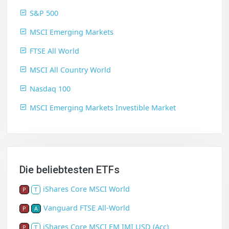
S&P 500
MSCI Emerging Markets
FTSE All World
MSCI All Country World
Nasdaq 100
MSCI Emerging Markets Investible Market
Die beliebtesten ETFs
iShares Core MSCI World
P
T
Vanguard FTSE All-World
P
A
iShares Core MSCI EM IMI USD (Acc)
P
T