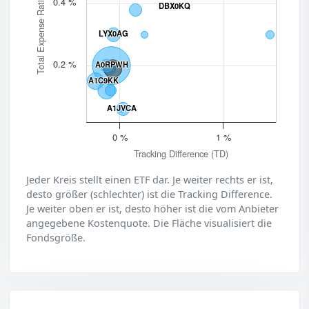
Total Expense Ratio (TER)
0.4 %
DBX0KQ
DBX0KQ
LYX0AG
LYX0AG
0.2 %
A0RPWH
A0RPWH
A1C9KK
A1C9KK
A1JVCA
A1JVCA
0 %
1 %
Tracking Difference (TD)
Jeder Kreis stellt einen ETF dar. Je weiter rechts er ist,
desto größer (schlechter) ist die Tracking Difference.
Je weiter oben er ist, desto höher ist die vom Anbieter
angegebene Kostenquote. Die Fläche visualisiert die
Fondsgröße.