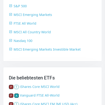
S&P 500
MSCI Emerging Markets
FTSE All World
MSCI All Country World
Nasdaq 100
MSCI Emerging Markets Investible Market
Die beliebtesten ETFs
iShares Core MSCI World
P
T
Vanguard FTSE All-World
P
A
iShares Core MSCI EM IMI USD (Acc)
P
T