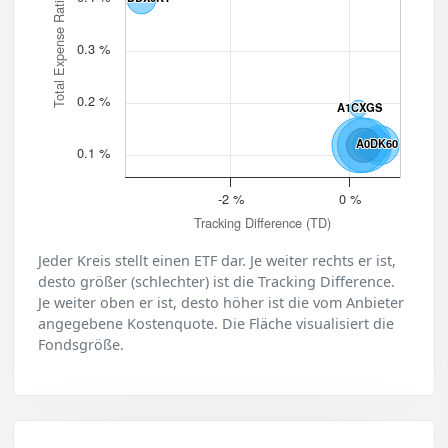
Total Expense Ratio (TER)
0.3 %
0.2 %
A1CXGS
A1CXGS
A0DK60
A0DK60
0.1 %
-2 %
0 %
Tracking Difference (TD)
Jeder Kreis stellt einen ETF dar. Je weiter rechts er ist,
desto größer (schlechter) ist die Tracking Difference.
Je weiter oben er ist, desto höher ist die vom Anbieter
angegebene Kostenquote. Die Fläche visualisiert die
Fondsgröße.