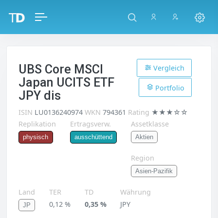
UBS Core MSCI
Vergleich
Japan UCITS ETF
Portfolio
JPY dis
ISIN
LU0136240974
WKN
794361
Rating
★★★☆☆
Replikation
Ertragsverw.
Assetklasse
Aktien
physisch
ausschüttend
Region
Asien-Pazifik
Land
TER
TD
Währung
0,12 %
0,35 %
JPY
JP