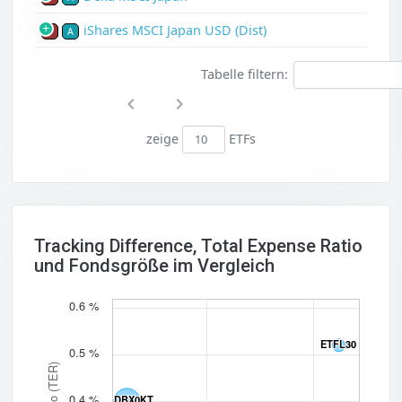
iShares MSCI Japan USD (Dist)
P
A
Tabelle filtern:
zeige
ETFs
Tracking Difference, Total Expense Ratio
und Fondsgröße im Vergleich
0.6 %
ETFL30
ETFL30
0.5 %
0.4 %
DBX0KT
DBX0KT