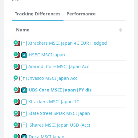
Tracking Differences
Performance
Name
Xtrackers MSCI Japan 4C EUR Hedged
P
T
HSBC MSCI Japan
P
A
Amundi Core MSCI Japan Acc
P
T
Invesco MSCI Japan Acc
S
T
UBS Core MSCI Japan JPY dis
P
A
Xtrackers MSCI Japan 1C
P
T
State Street SPDR MSCI Japan
P
T
iShares MSCI Japan USD (Acc)
P
T
Deka MSCI Japan
P
A