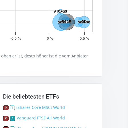
A1CXGS
A1CXGS
A0RGCR
A0RGCR
A0DK60
A0DK60
-0.5 %
0 %
0.5 %
er oben er ist, desto höher ist die vom Anbieter
Die beliebtesten ETFs
iShares Core MSCI World
P
T
Vanguard FTSE All-World
P
A