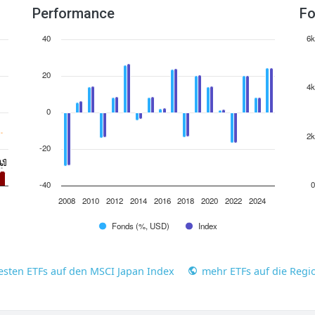
Performance
Fo
40
6k
20
4k
0
2k
-20
.1
.1
-40
0
2008
2010
2012
2014
2016
2018
2020
2022
2024
Fonds (%, USD)
Index
esten ETFs auf den MSCI Japan Index
mehr ETFs auf die Regio