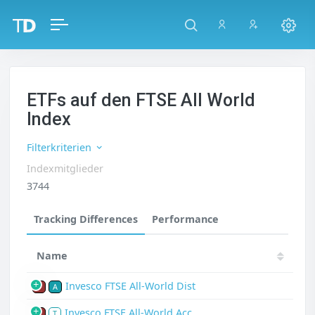
ETFs auf den FTSE All World
Index
Filterkriterien
Indexmitglieder
3744
Tracking Differences
Performance
Name
Invesco FTSE All-World Dist
P
A
Invesco FTSE All-World Acc
P
T