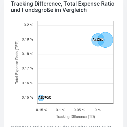
Tracking Difference, Total Expense Ratio
und Fondsgröße im Vergleich
0.2 %
0.19 %
A1JX52
A1JX52
Total Expense Ratio (TER)
0.18 %
0.17 %
0.16 %
0.15 %
A3D7QX
A3D7QX
-0.15 %
-0.1 %
-0.05 %
0 %
Tracking Difference (TD)