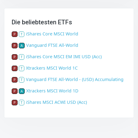
Die beliebtesten ETFs
iShares Core MSCI World
P
T
Vanguard FTSE All-World
P
A
iShares Core MSCI EM IMI USD (Acc)
P
T
Xtrackers MSCI World 1C
P
T
Vanguard FTSE All-World - (USD) Accumulating
P
T
Xtrackers MSCI World 1D
P
A
iShares MSCI ACWI USD (Acc)
P
T