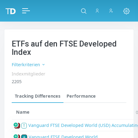
ETFs auf den FTSE Developed
Index
Filterkriterien
Indexmitglieder
2205
Tracking Differences
Performance
Name
Vanguard FTSE Developed World (USD) Accumulatin
P
T
Vanguard FTSE Developed World
P
A