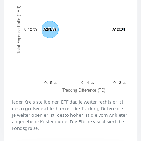
Total Expense Ratio (TER)
0.12 %
A2PLS9
A2PLS9
A12CX1
A12CX1
-0.15 %
-0.14 %
-0.13 %
Tracking Difference (TD)
Jeder Kreis stellt einen ETF dar. Je weiter rechts er ist,
desto größer (schlechter) ist die Tracking Difference.
Je weiter oben er ist, desto höher ist die vom Anbieter
angegebene Kostenquote. Die Fläche visualisiert die
Fondsgröße.