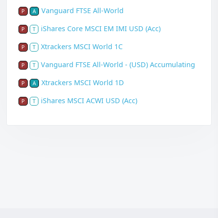
Vanguard FTSE All-World
P
A
iShares Core MSCI EM IMI USD (Acc)
P
T
Xtrackers MSCI World 1C
P
T
Vanguard FTSE All-World - (USD) Accumulating
P
T
Xtrackers MSCI World 1D
P
A
iShares MSCI ACWI USD (Acc)
P
T