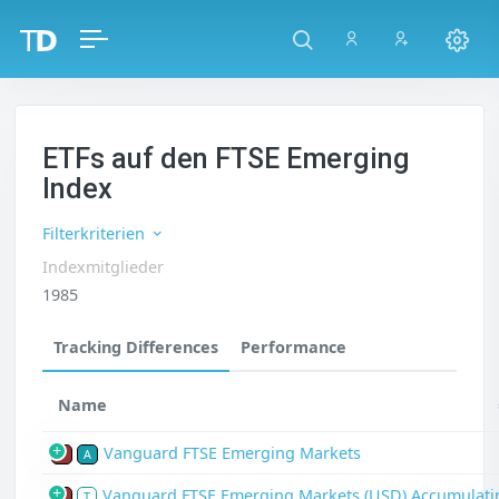
ETFs auf den FTSE Emerging
Index
Filterkriterien
Indexmitglieder
1985
Tracking Differences
Performance
Name
Vanguard FTSE Emerging Markets
P
A
Vanguard FTSE Emerging Markets (USD) Accumulati
P
T