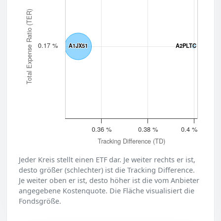
Total Expense Ratio (TER)
0.17 %
A1JX51
A1JX51
A2PLTC
A2PLTC
0.36 %
0.38 %
0.4 %
Tracking Difference (TD)
Jeder Kreis stellt einen ETF dar. Je weiter rechts er ist,
desto größer (schlechter) ist die Tracking Difference.
Je weiter oben er ist, desto höher ist die vom Anbieter
angegebene Kostenquote. Die Fläche visualisiert die
Fondsgröße.