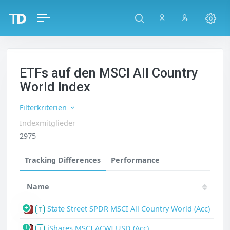
ETFs auf den MSCI All Country
World Index
Filterkriterien
Indexmitglieder
2975
Tracking Differences
Performance
Name
State Street SPDR MSCI All Country World (Acc)
P
T
iShares MSCI ACWI USD (Acc)
P
T