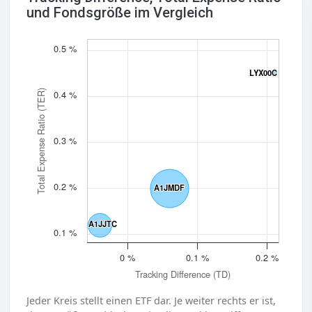
und Fondsgröße im Vergleich
0.5 %
LYX00C
LYX00C
Total Expense Ratio (TER)
0.4 %
0.3 %
0.2 %
A1JMDF
A1JMDF
A1JJTC
A1JJTC
0.1 %
0 %
0.1 %
0.2 %
Tracking Difference (TD)
Jeder Kreis stellt einen ETF dar. Je weiter rechts er ist,