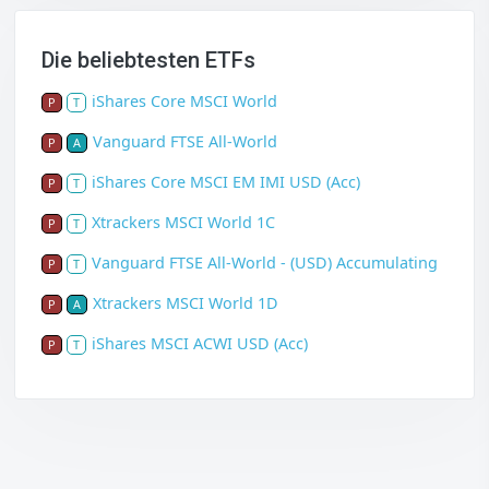
Die beliebtesten ETFs
iShares Core MSCI World
P
T
Vanguard FTSE All-World
P
A
iShares Core MSCI EM IMI USD (Acc)
P
T
Xtrackers MSCI World 1C
P
T
Vanguard FTSE All-World - (USD) Accumulating
P
T
Xtrackers MSCI World 1D
P
A
iShares MSCI ACWI USD (Acc)
P
T