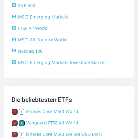
S&P 500
MSCI Emerging Markets
FTSE All World
MSCI All Country World
Nasdaq 100
MSCI Emerging Markets Investible Market
Die beliebtesten ETFs
iShares Core MSCI World
P
T
Vanguard FTSE All-World
P
A
iShares Core MSCI EM IMI USD (Acc)
P
T