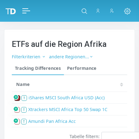
ETFs auf die Region Afrika
Filterkriterien
andere Regionen...
Tracking Differences
Performance
Name
iShares MSCI South Africa USD (Acc)
P
T
Xtrackers MSCI Africa Top 50 Swap 1C
S
T
Amundi Pan Africa Acc
S
T
Tabelle filtern: