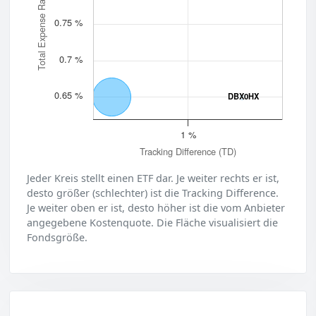
Total Expense Ratio (TER)
0.75 %
0.7 %
0.65 %
DBX0HX
DBX0HX
1 %
Tracking Difference (TD)
Jeder Kreis stellt einen ETF dar. Je weiter rechts er ist,
desto größer (schlechter) ist die Tracking Difference.
Je weiter oben er ist, desto höher ist die vom Anbieter
angegebene Kostenquote. Die Fläche visualisiert die
Fondsgröße.