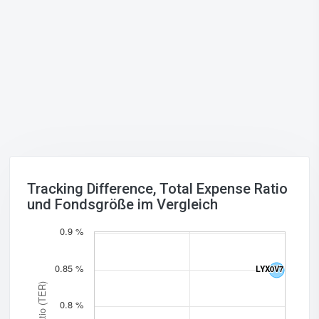
Tracking Difference, Total Expense Ratio
und Fondsgröße im Vergleich
0.9 %
0.85 %
LYX0V7
LYX0V7
0.8 %